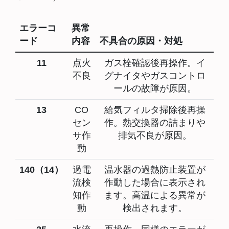
エラーコ
異常
ード
内容
不具合の原因・対処
11
点火
ガス栓確認後再操作。イ
不良
グナイタやガスコントロ
ールの故障が原因。
13
CO
給気フィルタ掃除後再操
セン
作。熱交換器の詰まりや
サ作
排気不良が原因。
動
140（14）
過電
温水器の過熱防止装置が
流検
作動した場合に表示され
知作
ます。高温による異常が
動
検出されます。