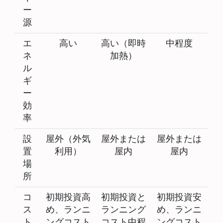
ー
源
エ
高い
高い（即時
中程度
ネ
加熱）
ル
ギ
ー
効
率
設
屋外（外気
屋外または
屋外または
置
利用）
屋内
屋内
場
所
コ
初期投資高
初期投資と
初期投資安
ス
め、ランニ
ランニング
め、ランニ
ト
ングコスト
コスト中程
ングコスト