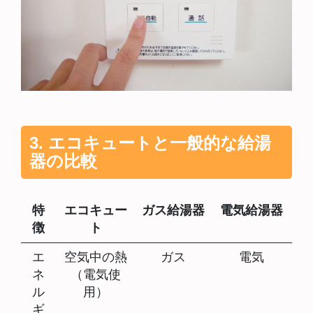
3. エコキュートと一般的な給湯
器の比較
特
エコキュー
ガス給湯器
電気給湯器
徴
ト
エ
空気中の熱
ガス
電気
ネ
（電気使
ル
用）
ギ