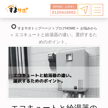
無料相談・お見積り
0120418062
trip_origin
すまサポトップページ
>
ブログHOME
>
お悩みから
エコキュートと給湯器の違い。選択するた
>
めのポイント。