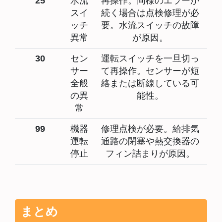
25
水流
再操作。同様のエラーが
スイ
続く場合は点検修理が必
ッチ
要。水流スイッチの故障
異常
が原因。
30
セン
運転スイッチを一旦切っ
サー
て再操作。センサーが短
全般
絡または断線している可
の異
能性。
常
99
機器
修理点検が必要。給排気
運転
通路の閉塞や熱交換器の
停止
フィン詰まりが原因。
まとめ