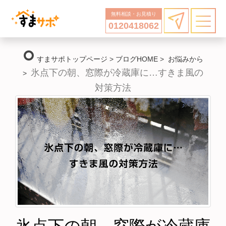
無料相談・お見積り
0120418062
trip_origin
すまサポトップページ
>
ブログHOME
>
お悩みから
氷点下の朝、窓際が冷蔵庫に…すきま風の
>
対策方法